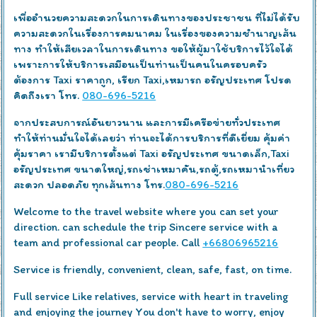
เพื่ออำนวยความสะดวกในการเดินทางของประชาชน ที่ไม่ได้รับ
ความสะดวกในเรื่องการคมนาคม ในเรื่องของความชำนาญเส้น
ทาง ทำให้เสียเวลาในการเดินทาง​ ขอให้ผู้มาใช้บริการไว้ใจได้
เพราะการให้บริการเสมือนเป็นท่านเป็นคนในครอบครัว
ต้องการ Taxi ราคาถูก, เรียก​ Taxi,เหมารถ อรัญประเทศ โปรด
คิดถึงเรา โทร.
080-696-5216
จากประสบการณ์อันยาวนาน และการมีเครือข่ายทั่วประเทศ
ทำให้ท่านมั่นใจได้เลยว่า ท่านจะได้การบริการที่ดีเยี่ยม คุ้มค่า
คุ้มราคา เรามีบริการตั้งแต่ Taxi อรัญประเทศ ขนาดเล็ก,Taxi
อรัญประเทศ ขนาดใหญ่,รถเช่าเหมาคัน,รถตู้,รถเหมานำเที่ยว
สะดวก ปลอดภัย ทุกเส้นทาง โทร.
080-696-5216
Welcome to the travel website where you can set your
direction. can schedule the trip Sincere service with a
team and professional car people. Call
+66806965216
Service is friendly, convenient, clean, safe, fast, on time.
Full service Like relatives, service with heart in traveling
and enjoying the journey You don't have to worry, enjoy