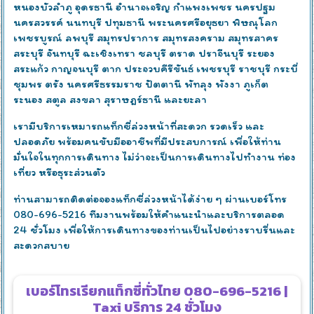
หนองบัวลำภู อุดรธานี อำนาจเจริญ กำแพงเพชร นครปฐม
นครสวรรค์ นนทบุรี ปทุมธานี พระนครศรีอยุธยา พิษณุโลก
เพชรบูรณ์ ลพบุรี สมุทรปราการ สมุทรสงคราม สมุทรสาคร
สระบุรี จันทบุรี ฉะเชิงเทรา ชลบุรี ตราด ปราจีนบุรี ระยอง
สระแก้ว กาญจนบุรี ตาก ประจวบคีรีขันธ์ เพชรบุรี ราชบุรี กระบี่
ชุมพร ตรัง นครศรีธรรมราช ปัตตานี พัทลุง พังงา ภูเก็ต
ระนอง สตูล สงขลา สุราษฎร์ธานี และยะลา
เรามีบริการเหมารถแท็กซี่ล่วงหน้าที่สะดวก รวดเร็ว และ
ปลอดภัย พร้อมคนขับมืออาชีพที่มีประสบการณ์ เพื่อให้ท่าน
มั่นใจในทุกการเดินทาง ไม่ว่าจะเป็นการเดินทางไปทำงาน ท่อง
เที่ยว หรือธุระส่วนตัว
ท่านสามารถติดต่อจองแท็กซี่ล่วงหน้าได้ง่าย ๆ ผ่านเบอร์โทร
080-696-5216 ทีมงานพร้อมให้คำแนะนำและบริการตลอด
24 ชั่วโมง เพื่อให้การเดินทางของท่านเป็นไปอย่างราบรื่นและ
สะดวกสบาย
เบอร์โทรเรียกแท็กซี่ทั่วไทย 080-696-5216 |
Taxi บริการ 24 ชั่วโมง