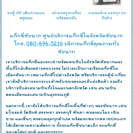
รถตู้ VIP เดินทางแบบ
เช่ารถหรูพาเที่ยว
งานขนย้าย บรรทุก รถ
หมู่คณะ
พร้อมคนขับ
รับจ้าง
แท็กซี่ชัยนาท ศูนย์บริการแท็กซี่ในจังหวัดชัยนาท
โทร.
080-696-5216
บริการแท็กซี่คุณภาพทั่ว
ชัยนาท
เราบริการแท็กซี่และรถเช่าพร้อมคนขับในจังหวัดชัยนาทและ
พื้นที่ใกล้เคียงอย่างครบวงจร ไม่ว่าจะเป็นการเรียกแท็กซี่ใน
เมืองชัยนาท เหมาแท็กซี่ไปต่างจังหวัด หรือบริการรถตู้นำเที่ยว
เรายังมีบริการรถกระบะสำหรับขนของและรับส่งสินค้า รวมถึง
บริการรับส่งสนามบินทั้งในและนอกจังหวัด เช่น สนามบิน
ดอนเมืองและสนามบินสุวรรณภูมิ
นอกจากนี้ เรายังให้บริการแท็กซี่ในพื้นที่ต่างๆ ของชัยนาท เช่น
มโนรมย์ วัดสิงห์ สรรพยา สรรคบุรี หันคา หนองมะโมง เนิน
ขาม และอื่นๆ ครอบคลุมทุกอำเภอ พร้อมรถหลากหลายประเภท
ให้เลือกตามความต้องการ ทั้งรถแท็กซี่ขนาดเล็ก รถแท็กซี่
ขนาดใหญ่ รถตู้ และรถกระบะ