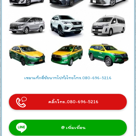
เหมาแท็กซี่ชัยนาทไปทั่วไทยโทร.080-696-5216
คลิ๊กโทร..080-696-5216
@ เพิ่มเพื่อน