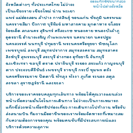
จองแท็กซี่ชัยนาทล่วง
จังหวัดต่างๆ ทั่วประเทศไทย ไม่ว่าจะ
หน้าไปต่างจังหวัด
เป็นเชียงราย เชียงใหม่ น่าน พะเยา
แพร่ แม่ฮ่องสอน ลำปาง กาฬสินธุ์ ขอนแก่น ชัยภูมิ นครพนม
นครราชสีมา บึงกาฬ บุรีรัมย์ มหาสารคาม มุกดาหาร ยโสธร
ร้อยเอ็ด สกลนคร สุรินทร์ ศรีสะเกษ หนองคาย หนองบัวลำภู
อุดรธานี อำนาจเจริญ กำแพงเพชร นครนายก นครปฐม
นครสวรรค์ นนทบุรี ปทุมธานี พระนครศรีอยุธยา พิษณุโลก
เพชรบูรณ์ ลพบุรี สมุทรปราการ สมุทรสงคราม สมุทรสาคร
สิงห์บุรี สุพรรณบุรี สระบุรี อ่างทอง อุทัยธานี จันทบุรี
ฉะเชิงเทรา ชลบุรี ตราด ปราจีนบุรี ระยอง สระแก้ว กาญจนบุรี
ตาก ประจวบคีรีขันธ์ เพชรบุรี ราชบุรี กระบี่ ชุมพร ตรัง
นครศรีธรรมราช ปัตตานี พัทลุง พังงา ภูเก็ต ระนอง สตูล
สงขลา สุราษฎร์ธานี และยะลา
บริการของเราครอบคลุมทุกเส้นทาง พร้อมให้คุณวางแผนล่วง
หน้าเพื่อความมั่นใจในการเดินทาง ไม่ว่าจะเป็นการเหมารถ
แท็กซี่ล่วงหน้าเพื่อทริปท่องเที่ยว การเดินทางไปทำงาน หรือรับ
ส่งสนามบิน ทีมงานมืออาชีพของเราพร้อมจัดหารถที่เหมาะสม
กับความต้องการของคุณ พร้อมคนขับที่มีประสบการณ์และ
บริการด้วยความสุภาพ