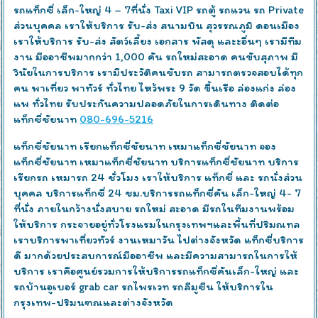
รถแท็กซี่ เล็ก-ใหญ่ 4 – 7ที่นั่ง Taxi VIP รถตู้ รถแวน รถ Private
ส่วนบุคคล เราให้บริการ รับ-ส่ง สนามบิน สุวรรณภูมิ ดอนเมือง
เราให้บริการ รับ-ส่ง สัตว์เลี้ยง เอกสาร พัสดุ และะอื่นๆ เรามีทีม
งาน มืออาชีพมากกว่า 1,000 คัน รถใหม่สะอาด คนขับสุภาพ มี
วินัยในการบริการ เรามีประวัติคนขับรถ สามารถตรวจสอบได้ทุก
คน พาเที่ยว พาทัวร์ ทั่วไทย ไหว้พระ 9 วัด ขึ้นเรือ ล่องแก่ง ล่อง
แพ ทั่วไทย รับประกันความปลอดภัยในการเดินทาง ติดต่อ
แท็กซี่ชัยนาท
080-696-5216
แท็กซี่ชัยนาท เรียกแท็กซี่ชัยนาท เหมาแท็กซี่ชัยนาท จอง
แท็กซี่ชัยนาท เหมาแท็กซี่ชัยนาท บริการแท็กซี่ชัยนาท บริการ
เรียกรถ เหมารถ 24 ชั่วโมง เราให้บริการ แท็กซี่ และ รถนั่งส่วน
บุคคล บริการแท็กซี่ 24 ชม.บริการรถแท็กซี่คัน เล็ก-ใหญ่ 4- 7
ที่นั่ง ภายในกว้างนั่งสบาย รถใหม่ สะอาด มีรถในทีมงานพร้อม
ให้บริการ กระจายอยู่ทั่วโรงแรมในกรุงเทพฯและพื้นที่ปริมณทล
เราบริการพาเที่ยวทัวร์ งานเหมาวัน ไปต่างจังหวัด แท็กซี่บริการ
ดี มากด้วยประสบการณ์มืออาชีพ และมีความสามารถในการให้
บริการ เราคือศูนย์รวมการให้บริการรถแท็กซี่คันเล็ก-ใหญ่ และ
รถบ้านอูเบอร์ grab car รถไพรเวท รถลีมูซีน ให้บริการใน
กรุงเทพ-ปริมนฑณและต่างจังหวัด